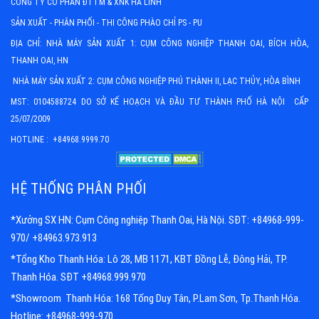
CÔNG TY CỔ PHẦN ĐTTM & XNK HÀ LINH
SẢN XUẤT - PHÂN PHỐI - THI CÔNG PHÀO CHỈ PS - PU
ĐỊA CHỈ: NHÀ MÁY SẢN XUẤT 1: CỤM CÔNG NGHIỆP THANH OAI, BÍCH HÒA,
THANH OAI, HN
NHÀ MÁY SẢN XUẤT 2: CỤM CÔNG NGHIỆP PHÚ THÀNH II, LẠC THỦY, HÒA BÌNH
MST: 0104588724 DO SỞ KẾ HOẠCH VÀ ĐẦU TƯ THÀNH PHỐ HÀ NỘI CẤP
25/07/2009
HOTLINE : +84968.9999.70
HỆ THỐNG PHÂN PHỐI
*Xưởng SX HN: Cụm Công nghiệp Thanh Oai, Hà Nội. SĐT: +84968-999-
970/ +84963.973.913
*Tổng Kho Thanh Hóa: Lô 28, MB 1171, KBT Đồng Lễ, Đông Hải, TP.
Thanh Hóa. SĐT +84968.999.970
*Showroom Thanh Hóa: 168 Tống Duy Tân, P.Lam Sơn, Tp.Thanh Hóa.
Hotline: +84968-999-970