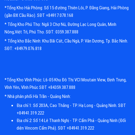
*Tổng Kho Hải Phòng: Số 15 đường Thiên Lôi, P. Đằng Giang, Hải Phòng
(gần BX Cầu Rào). SĐT +84917.078.168
* Tổng Kho Phú Thọ: Ngã 3 Chợ Nú, Đường Lạc Long Quân, Minh
Nông,Việt Trì, Phú Thọ. SĐT: 0359.387.888
* Tổng kho Bắc Ninh: Khu Bãi Cát, Cầu Ngà, P. Vân Dương, Tp. Bắc Ninh.
SĐT: +84979.076.818
*Tổng Kho Vĩnh Phúc: L6-05 Khu Đô Thị VCI Moutain View, Định Trung,
Vĩnh Yên, Vĩnh Phúc SĐT +84359.387.888
* Nhà phân phối Hà Trần - Quảng Ninh:
Địa chỉ 1: Số 203A, Cao Thắng - TP. Hạ Long - Quảng Ninh. SĐT
+84941.319.222
Địa chỉ 2: Số 14 Lê Thanh Nghị - TP. Cẩm Phả - Quảng Ninh (Đối
diện Vincom Cẩm Phả). SĐT +84941.319.222