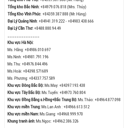
Tổng kho Bắc Ninh:
+84
979.076.818 (Mrs. Thủy)
Tổng Kho Vĩnh Phúc
:
+84359.387.888 (Mr. Hùng)
Đại Lý Quảng Ninh
:
+84
941.319.222 -
+84
983.438.666
Đại Lý Cần Thơ:
+84
88.880.94.49
______________
Khu vực Hà Nội:
Ms. Hằng:
+84
986.010.697
Ms.Ninh:
+84
981.791.196
Ms.Thu:
+84
976.844.496
Ms.Hoài: +84398.571689
Ms. Phương: +84337.757.589
Khu vực Đông Bắc Bộ:
Ms.May:
+84
397.193.438
Khu vực Tây Bắc Bộ:
Ms.Tuyến: +84973.760.804
Khu vực Đồng Bằng s.Hồng+Bắc Trung Bộ:
Ms.Thảo:
+84
964.877.098
Khu vực miền Trung:
Ms.Lan Anh :
+84
966.613.512
Khu vực miền Nam:
Ms.Giang:
+84
968.999.970
Khung tranh ảnh:
Ms.Ngọc:
+84
962.386.326