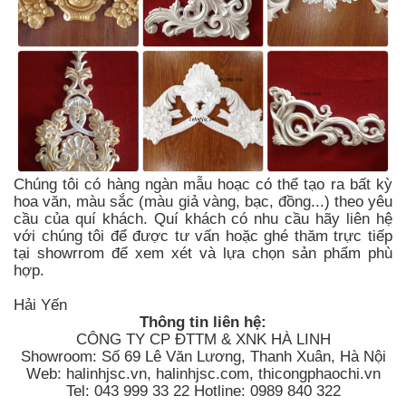
Chúng tôi có hàng ngàn mẫu hoạc có thể tạo ra bất kỳ
hoa văn, màu sắc (màu giả vàng, bạc, đồng...) theo yêu
cầu của quí khách. Quí khách có nhu cầu hãy liên hệ
với chúng tôi để được tư vấn hoặc ghé thăm trực tiếp
tại showrrom để xem xét và lựa chọn sản phẩm phù
hợp.
Hải Yến
Thông tin liên hệ:
CÔNG TY CP ĐTTM & XNK HÀ LINH
Showroom: Số 69 Lê Văn Lương, Thanh Xuân, Hà Nội
Web: halinhjsc.vn, halinhjsc.com, thicongphaochi.vn
Tel: 043 999 33 22 Hotline: 0989 840 322