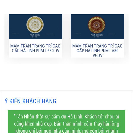
MÂM TRẦN TRANG TRÍ CAO
MÂM TRẦN TRANG TRÍ CAO
CẤP HÀ LINH PUMT-680 DV
CẤP HÀ LINH PUMT-680
VGDV
Ý KIẾN KHÁCH HÀNG
"Tân Nhàn thật sự cảm ơn Hà Linh. Khách tới chơi, ai
cũng khen nhà đẹp. Bản thân mình cảm thấy hài lòng
không chỉ bởi ngôi nhà của mình, mà còn bởi vì tinh