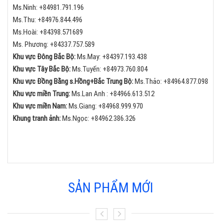
Ms.Ninh:
+84
981.791.196
Ms.Thu:
+84
976.844.496
Ms.Hoài: +84398.571689
Ms. Phương: +84337.757.589
Khu vực Đông Bắc Bộ:
Ms.May:
+84
397.193.438
Khu vực Tây Bắc Bộ:
Ms.Tuyến: +84973.760.804
Khu vực Đồng Bằng s.Hồng+Bắc Trung Bộ:
Ms.Thảo:
+84
964.877.098
Khu vực miền Trung:
Ms.Lan Anh :
+84
966.613.512
Khu vực miền Nam:
Ms.Giang:
+84
968.999.970
Khung tranh ảnh:
Ms.Ngọc:
+84
962.386.326
SẢN PHẨM MỚI