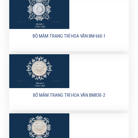
BỘ MÂM TRANG TRÍ HOA VĂN BM 660-1
BỘ MÂM TRANG TRÍ HOA VĂN BM830-2