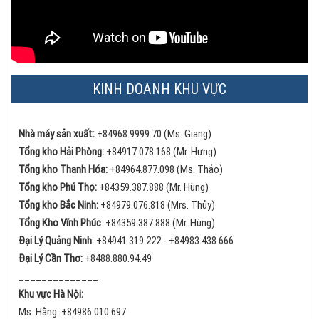
KINH DOANH KHU VỰC
Nhà máy sản xuất:
+84968.9999.70 (Ms. Giang)
Tổng kho Hải Phòng:
+84
917.078.168 (Mr. Hưng)
Tổng kho Thanh Hóa:
+84
964.877.098 (Ms. Thảo)
Tổng kho Phú Thọ:
+84
359.387.888 (Mr. Hùng)
Tổng kho Bắc Ninh:
+84
979.076.818 (Mrs. Thủy)
Tổng Kho Vĩnh Phúc
:
+84359.387.888 (Mr. Hùng)
Đại Lý Quảng Ninh
:
+84
941.319.222 -
+84
983.438.666
Đại Lý Cần Thơ:
+84
88.880.94.49
______________
Khu vực Hà Nội:
Ms. Hằng:
+84
986.010.697