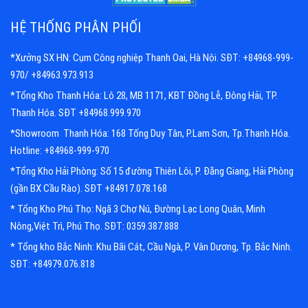
HỆ THỐNG PHÂN PHỐI
*Xưởng SX HN: Cụm Công nghiệp Thanh Oai, Hà Nội. SĐT: +84968-999-
970/ +84963.973.913
*Tổng Kho Thanh Hóa: Lô 28, MB 1171, KBT Đồng Lễ, Đông Hải, TP.
Thanh Hóa. SĐT +84968.999.970
*Showroom Thanh Hóa: 168 Tống Duy Tân, P.Lam Sơn, Tp.Thanh Hóa.
Hotline: +84968-999-970
*Tổng Kho Hải Phòng: Số 15 đường Thiên Lôi, P. Đằng Giang, Hải Phòng
(gần BX Cầu Rào). SĐT +84917.078.168
* Tổng Kho Phú Thọ: Ngã 3 Chợ Nú, Đường Lạc Long Quân, Minh
Nông,Việt Trì, Phú Thọ. SĐT: 0359.387.888
* Tổng kho Bắc Ninh: Khu Bãi Cát, Cầu Ngà, P. Vân Dương, Tp. Bắc Ninh.
SĐT: +84979.076.818