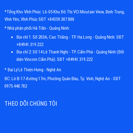
*Tổng Kho Vĩnh Phúc: L6-05 Khu Đô Thị VCI Moutain View, Định Trung,
Vĩnh Yên, Vĩnh Phúc SĐT +84359.387.888
* Nhà phân phối Hà Trần - Quảng Ninh:
Địa chỉ 1: Số 203A, Cao Thắng - TP. Hạ Long - Quảng Ninh. SĐT
+84941.319.222
Địa chỉ 2: Số 14 Lê Thanh Nghị - TP. Cẩm Phả - Quảng Ninh (Đối
diện Vincom Cẩm Phả). SĐT +84941.319.222
* Đại Lý Lê Thiện Hưng - Nghệ An
ĐC: Lô B-17 đường 17m, Phường Quán Bàu, Tp. Vinh, Nghệ An - SĐT:
0975.448.782
THEO DÕI CHÚNG TÔI