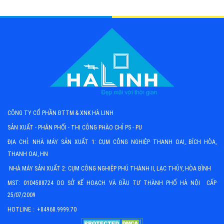
CÔNG TY CỔ PHẦN ĐTTM & XNK HÀ LINH
SẢN XUẤT - PHÂN PHỐI - THI CÔNG PHÀO CHỈ PS - PU
ĐỊA CHỈ: NHÀ MÁY SẢN XUẤT 1: CỤM CÔNG NGHIỆP THANH OAI, BÍCH HÒA,
THANH OAI, HN
NHÀ MÁY SẢN XUẤT 2: CỤM CÔNG NGHIỆP PHÚ THÀNH II, LẠC THỦY, HÒA BÌNH
MST: 0104588724 DO SỞ KẾ HOẠCH VÀ ĐẦU TƯ THÀNH PHỐ HÀ NỘI CẤP
25/07/2009
HOTLINE : +84968.9999.70