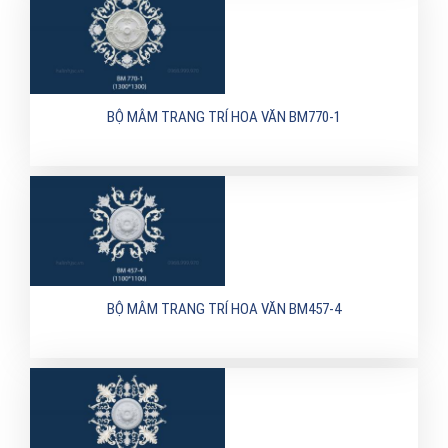
BỘ MÂM TRANG TRÍ HOA VĂN BM770-1
BỘ MÂM TRANG TRÍ HOA VĂN BM457-4