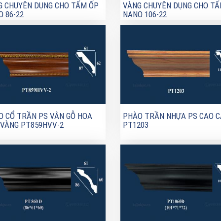
G CHUYÊN DỤNG CHO TẤM ỐP
VÀNG CHUYÊN DỤNG CHO TẤ
 86-22
NANO 106-22
O CỔ TRẦN PS VÂN GỖ HOA
PHÀO TRẦN NHỰA PS CAO 
 VÀNG PT859HVV-2
PT1203