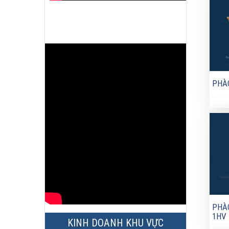
PHÀO
PHÀO
1HV
KINH DOANH KHU VỰC