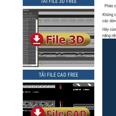
TẢI FILE 3D FREE
Phào c
Không c
các dòn
Hãy cùn
nặng nề
TẢI FILE CAD FREE