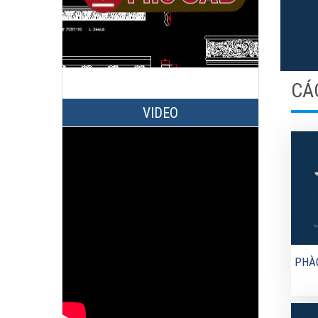
CÁ
VIDEO
PHÀ