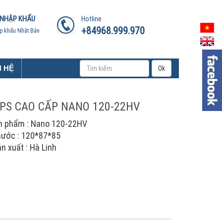
 NHẬP KHẨU
Hotline
+84968.999.970
p khẩu Nhật Bản
N HỆ
Ok
PS CAO CẤP NANO 120-22HV
n phẩm : Nano 120-22HV
hước : 120*87*85
n xuất : Hà Linh