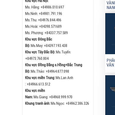
Khu vực Hà Nội:
VÀN
Ms. Hằng:
+84
986.010.697
NANO
Ms.Ninh:
+84
981.791.196
Ms.Thu:
+84
976.844.496
Ms.Hoài: +84398.571689
Ms. Phương: +84337.757.589
Khu vực Đông Bắc
Bộ:
Ms.May:
+84
397.193.438
Khu vực Tây Bắc Bộ:
Ms.Tuyến:
+84973.760.804
PHÀ
VĂN
Khu vực Đồng Bằng s.Hồng+Bắc Trung
Bộ:
Ms.Thảo:
+84
964.877.098
Khu vực miền Trung:
Ms.Lan Anh
:
+84
966.613.512
Khu vực miền
Nam:
Ms.Giang:
+84
968.999.970
Khung tranh ảnh:
Ms.Ngọc:
+84
962.386.326