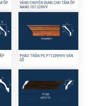
M ỐP
VÀNG CHUYÊN DỤNG CHO TẤM ỐP
NANO 107-22HVV
CẤP
PHÀO TRẦN PS PT1239HVV VÂN
GỖ