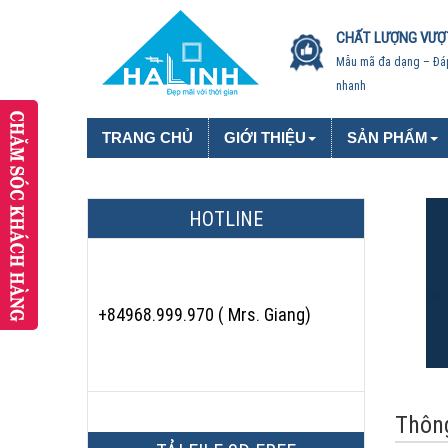
CHẤT LƯỢNG VƯỢ
Mẫu mã đa dạng – Đá
nhanh
TRANG CHỦ
GIỚI THIỆU
SẢN PHẨM
HOTLINE
+84968.999.970 ( Mrs. Giang)
Thông