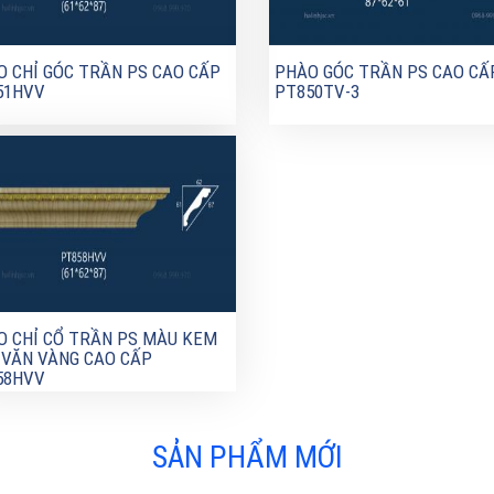
 CHỈ GÓC TRẦN PS CAO CẤP
PHÀO GÓC TRẦN PS CAO CẤ
51HVV
PT850TV-3
O CHỈ CỔ TRẦN PS MÀU KEM
 VĂN VÀNG CAO CẤP
58HVV
SẢN PHẨM MỚI