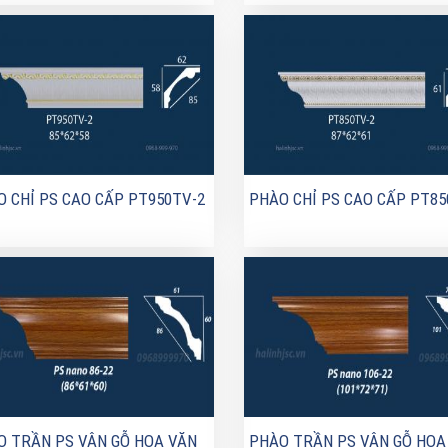
 CHỈ PS CAO CẤP PT950TV-2
PHÀO CHỈ PS CAO CẤP PT85
O TRẦN PS VÂN GỖ HOA VĂN
PHÀO TRẦN PS VÂN GỖ HOA