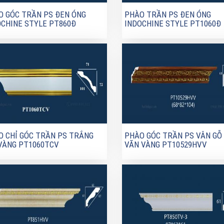
O GÓC TRẦN PS ĐEN ÓNG
PHÀO TRẦN PS ĐEN ÓNG
OCHINE STYLE PT860Đ
INDOCHINE STYLE PT1060Đ
O CHỈ GÓC TRẦN PS TRẮNG
PHÀO GÓC TRẦN PS VÂN GỖ
 VÀNG PT1060TCV
VĂN VÀNG PT10529HVV