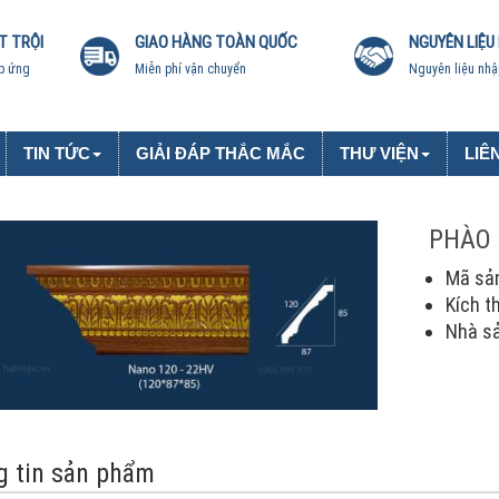
T TRỘI
GIAO HÀNG TOÀN QUỐC
NGUYÊN LIỆU
p ứng
Miễn phí vận chuyển
Nguyên liệu nhậ
TIN TỨC
GIẢI ĐÁP THẮC MẮC
THƯ VIỆN
LIÊ
PHÀO 
Mã sả
Kích t
Nhà sả
 tin sản phẩm