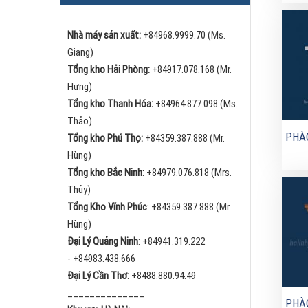
Nhà máy sản xuất:
+84968.9999.70 (Ms.
Giang)
Tổng kho Hải Phòng:
+84
917.078.168 (Mr.
Hưng)
Tổng kho Thanh Hóa:
+84
964.877.098 (Ms.
Thảo)
PHÀO
Tổng kho Phú Thọ:
+84
359.387.888 (Mr.
Hùng)
Tổng kho Bắc Ninh:
+84
979.076.818 (Mrs.
Thủy)
Tổng Kho Vĩnh Phúc
:
+84359.387.888 (Mr.
Hùng)
Đại Lý Quảng Ninh
:
+84
941.319.222
-
+84
983.438.666
Đại Lý Cần Thơ:
+84
88.880.94.49
______________
PHÀ