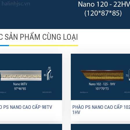
C SẢN PHẨM CÙNG LOẠI
O PS NANO CAO CẤP 98TV
PHÀO PS NANO CAO CẤP 102
1HV