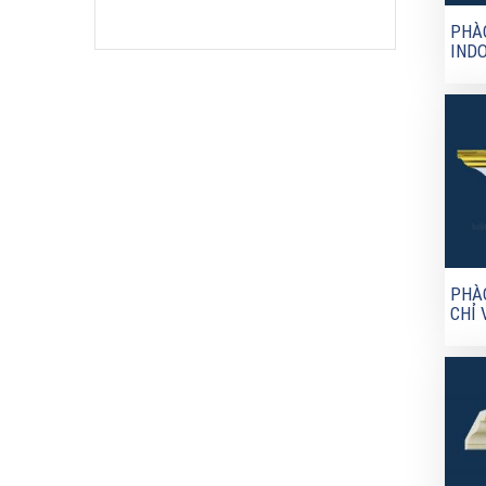
PHÀ
IND
PHÀ
CHỈ