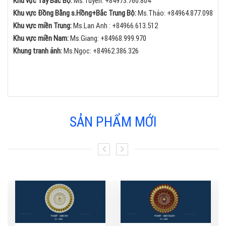
Khu vực Tây Bắc Bộ:
Ms.Tuyến: +84973.760.804
Khu vực Đồng Bằng s.Hồng+Bắc Trung Bộ:
Ms.Thảo:
+84
964.877.098
Khu vực miền Trung:
Ms.Lan Anh :
+84
966.613.512
Khu vực miền Nam:
Ms.Giang:
+84
968.999.970
Khung tranh ảnh:
Ms.Ngọc:
+84
962.386.326
SẢN PHẨM MỚI