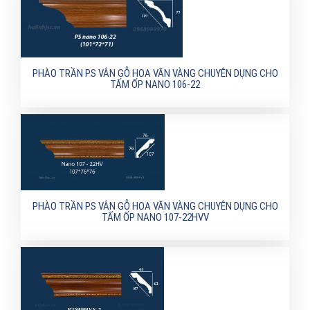
PHÀO TRẦN PS VÂN GỖ HOA VĂN VÀNG CHUYÊN DỤNG CHO
TẤM ỐP NANO 106-22
PHÀO TRẦN PS VÂN GỖ HOA VĂN VÀNG CHUYÊN DỤNG CHO
TẤM ỐP NANO 107-22HVV