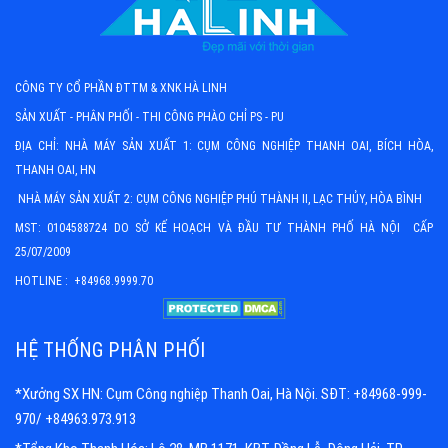
CÔNG TY CỔ PHẦN ĐTTM & XNK HÀ LINH
SẢN XUẤT - PHÂN PHỐI - THI CÔNG PHÀO CHỈ PS - PU
ĐỊA CHỈ: NHÀ MÁY SẢN XUẤT 1: CỤM CÔNG NGHIỆP THANH OAI, BÍCH HÒA,
THANH OAI, HN
NHÀ MÁY SẢN XUẤT 2: CỤM CÔNG NGHIỆP PHÚ THÀNH II, LẠC THỦY, HÒA BÌNH
MST: 0104588724 DO SỞ KẾ HOẠCH VÀ ĐẦU TƯ THÀNH PHỐ HÀ NỘI CẤP
25/07/2009
HOTLINE : +84968.9999.70
HỆ THỐNG PHÂN PHỐI
*Xưởng SX HN: Cụm Công nghiệp Thanh Oai, Hà Nội. SĐT: +84968-999-
970/ +84963.973.913