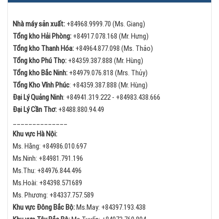
Nhà máy sản xuất:
+84968.9999.70 (Ms. Giang)
Tổng kho Hải Phòng:
+84
917.078.168 (Mr. Hưng)
Tổng kho Thanh Hóa:
+84
964.877.098 (Ms. Thảo)
Tổng kho Phú Thọ:
+84
359.387.888 (Mr. Hùng)
Tổng kho Bắc Ninh:
+84
979.076.818 (Mrs. Thủy)
Tổng Kho Vĩnh Phúc
:
+84359.387.888 (Mr. Hùng)
Đại Lý Quảng Ninh
:
+84
941.319.222 -
+84
983.438.666
Đại Lý Cần Thơ:
+84
88.880.94.49
______________
Khu vực Hà Nội:
Ms. Hằng:
+84
986.010.697
Ms.Ninh:
+84
981.791.196
Ms.Thu:
+84
976.844.496
Ms.Hoài: +84398.571689
Ms. Phương: +84337.757.589
Khu vực Đông Bắc Bộ:
Ms.May:
+84
397.193.438