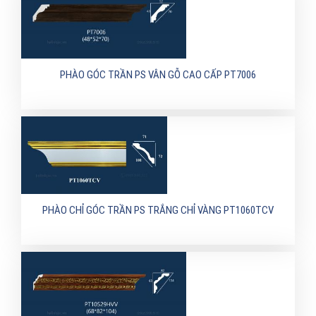
PHÀO GÓC TRẦN PS VÂN GỖ CAO CẤP PT7006
PHÀO CHỈ GÓC TRẦN PS TRẮNG CHỈ VÀNG PT1060TCV