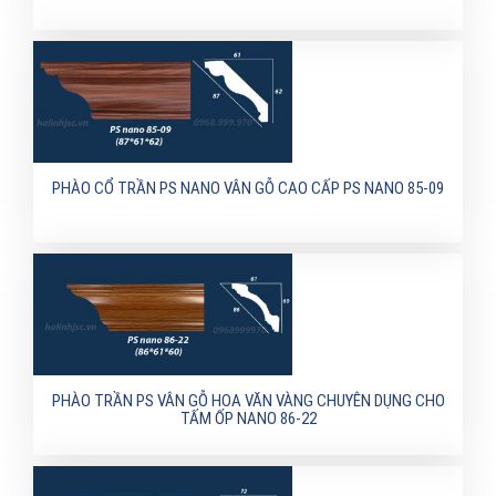
PHÀO CỔ TRẦN PS NANO VÂN GỖ CAO CẤP PS NANO 85-09
PHÀO TRẦN PS VÂN GỖ HOA VĂN VÀNG CHUYÊN DỤNG CHO
TẤM ỐP NANO 86-22