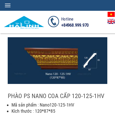
Toggle
navigation
Hotline
+84968.999.970
PHÀO PS NANO COA CẤP 120-125-1HV
Mã sản phẩm : Nano120-125-1HV
Kích thước : 120*87*85