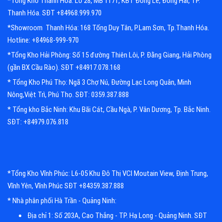
*Tổng Kho Thanh Hóa: Lô 28, MB 1171, KBT Đồng Lễ, Đông Hải, TP.
Thanh Hóa. SĐT +84968.999.970
*Showroom Thanh Hóa: 168 Tống Duy Tân, P.Lam Sơn, Tp.Thanh Hóa.
Hotline: +84968-999-970
*Tổng Kho Hải Phòng: Số 15 đường Thiên Lôi, P. Đằng Giang, Hải Phòng
(gần BX Cầu Rào). SĐT +84917.078.168
* Tổng Kho Phú Thọ: Ngã 3 Chợ Nú, Đường Lạc Long Quân, Minh
Nông,Việt Trì, Phú Thọ. SĐT: 0359.387.888
* Tổng kho Bắc Ninh: Khu Bãi Cát, Cầu Ngà, P. Vân Dương, Tp. Bắc Ninh.
SĐT: +84979.076.818
*Tổng Kho Vĩnh Phúc: L6-05 Khu Đô Thị VCI Moutain View, Định Trung,
Vĩnh Yên, Vĩnh Phúc SĐT +84359.387.888
* Nhà phân phối Hà Trần - Quảng Ninh:
Địa chỉ 1: Số 203A, Cao Thắng - TP. Hạ Long - Quảng Ninh. SĐT