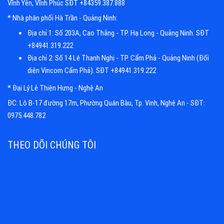
Vĩnh Yên, Vĩnh Phúc SĐT +84359.387.888
* Nhà phân phối Hà Trần - Quảng Ninh:
Địa chỉ 1: Số 203A, Cao Thắng - TP. Hạ Long - Quảng Ninh. SĐT
+84941.319.222
Địa chỉ 2: Số 14 Lê Thanh Nghị - TP. Cẩm Phả - Quảng Ninh (Đối
diện Vincom Cẩm Phả). SĐT +84941.319.222
* Đại Lý Lê Thiện Hưng - Nghệ An
ĐC: Lô B-17 đường 17m, Phường Quán Bàu, Tp. Vinh, Nghệ An - SĐT:
0975.448.782
THEO DÕI CHÚNG TÔI