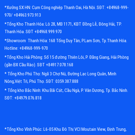
*Xưởng SX HN: Cụm Công nghiệp Thanh Oai, Hà Nội. SĐT: +84968-999-
970/ +84963.973.913
*Tổng Kho Thanh Hóa: Lô 28, MB 1171, KBT Đồng Lễ, Đông Hải, TP.
Thanh Hóa. SĐT +84968.999.970
*Showroom Thanh Hóa: 168 Tống Duy Tân, P.Lam Sơn, Tp.Thanh Hóa.
Hotline: +84968-999-970
*Tổng Kho Hải Phòng: Số 15 đường Thiên Lôi, P. Đằng Giang, Hải Phòng
(gần BX Cầu Rào). SĐT +84917.078.168
* Tổng Kho Phú Thọ: Ngã 3 Chợ Nú, Đường Lạc Long Quân, Minh
Nông,Việt Trì, Phú Thọ. SĐT: 0359.387.888
* Tổng kho Bắc Ninh: Khu Bãi Cát, Cầu Ngà, P. Vân Dương, Tp. Bắc Ninh.
SĐT: +84979.076.818
*Tổng Kho Vĩnh Phúc: L6-05 Khu Đô Thị VCI Moutain View, Định Trung,