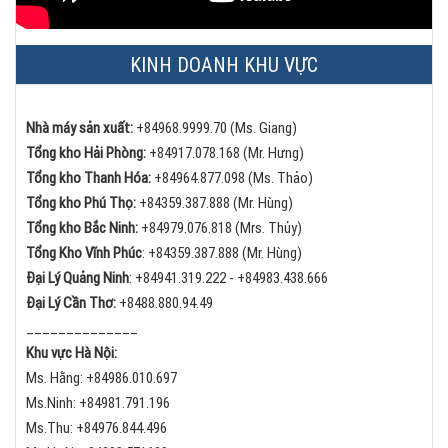
KINH DOANH KHU VỰC
Nhà máy sản xuất:
+84968.9999.70 (Ms. Giang)
Tổng kho Hải Phòng:
+84
917.078.168 (Mr. Hưng)
Tổng kho Thanh Hóa:
+84
964.877.098 (Ms. Thảo)
Tổng kho Phú Thọ:
+84
359.387.888 (Mr. Hùng)
Tổng kho Bắc Ninh:
+84
979.076.818 (Mrs. Thủy)
Tổng Kho Vĩnh Phúc
:
+84359.387.888 (Mr. Hùng)
Đại Lý Quảng Ninh
:
+84
941.319.222 -
+84
983.438.666
Đại Lý Cần Thơ:
+84
88.880.94.49
______________
Khu vực Hà Nội:
Ms. Hằng:
+84
986.010.697
Ms.Ninh:
+84
981.791.196
Ms.Thu:
+84
976.844.496