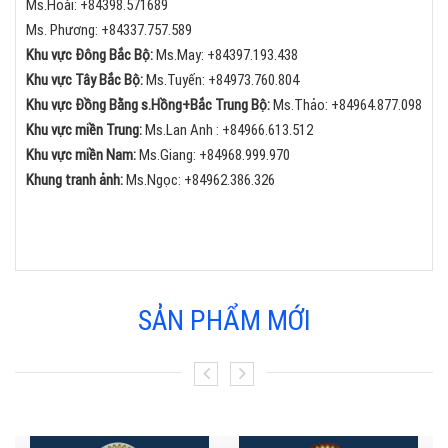
Ms.Hoài: +84398.571689
Ms. Phương: +84337.757.589
Khu vực Đông Bắc Bộ:
Ms.May:
+84
397.193.438
Khu vực Tây Bắc Bộ:
Ms.Tuyến: +84973.760.804
Khu vực Đồng Bằng s.Hồng+Bắc Trung Bộ:
Ms.Thảo:
+84
964.877.098
Khu vực miền Trung:
Ms.Lan Anh :
+84
966.613.512
Khu vực miền Nam:
Ms.Giang:
+84
968.999.970
Khung tranh ảnh:
Ms.Ngọc:
+84
962.386.326
SẢN PHẨM MỚI