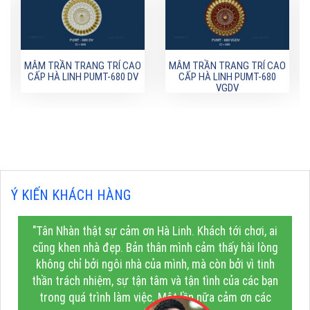
MÂM TRẦN TRANG TRÍ CAO
MÂM TRẦN TRANG TRÍ CAO
CẤP HÀ LINH PUMT-680 DV
CẤP HÀ LINH PUMT-680
VGDV
Ý KIẾN KHÁCH HÀNG
"Tân Nhàn thật sự cảm ơn Hà Linh. Khách tới chơi, ai
cũng khen nhà đẹp. Bản thân mình cảm thấy hài lòng
không chỉ bởi ngôi nhà của mình, mà còn bởi vì tinh
thần trách nhiệm, sự tận tâm và tận tình của các bạn
trong quá trình làm việc. Một lần nữa cảm ơn các