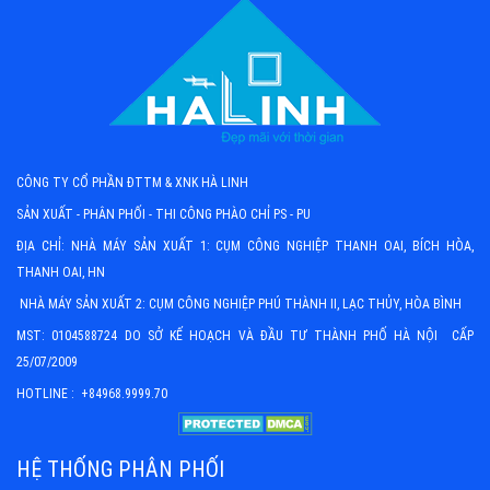
CÔNG TY CỔ PHẦN ĐTTM & XNK HÀ LINH
SẢN XUẤT - PHÂN PHỐI - THI CÔNG PHÀO CHỈ PS - PU
ĐỊA CHỈ: NHÀ MÁY SẢN XUẤT 1: CỤM CÔNG NGHIỆP THANH OAI, BÍCH HÒA,
THANH OAI, HN
NHÀ MÁY SẢN XUẤT 2: CỤM CÔNG NGHIỆP PHÚ THÀNH II, LẠC THỦY, HÒA BÌNH
MST: 0104588724 DO SỞ KẾ HOẠCH VÀ ĐẦU TƯ THÀNH PHỐ HÀ NỘI CẤP
25/07/2009
HOTLINE : +84968.9999.70
HỆ THỐNG PHÂN PHỐI