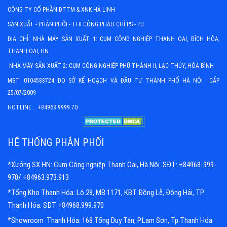
CÔNG TY CỔ PHẦN ĐTTM & XNK HÀ LINH
SẢN XUẤT - PHÂN PHỐI - THI CÔNG PHÀO CHỈ PS - PU
ĐỊA CHỈ: NHÀ MÁY SẢN XUẤT 1: CỤM CÔNG NGHIỆP THANH OAI, BÍCH HÒA,
THANH OAI, HN
NHÀ MÁY SẢN XUẤT 2: CỤM CÔNG NGHIỆP PHÚ THÀNH II, LẠC THỦY, HÒA BÌNH
MST: 0104588724 DO SỞ KẾ HOẠCH VÀ ĐẦU TƯ THÀNH PHỐ HÀ NỘI CẤP
25/07/2009
HOTLINE : +84968.9999.70
HỆ THỐNG PHÂN PHỐI
*Xưởng SX HN: Cụm Công nghiệp Thanh Oai, Hà Nội. SĐT: +84968-999-
970/ +84963.973.913
*Tổng Kho Thanh Hóa: Lô 28, MB 1171, KBT Đồng Lễ, Đông Hải, TP.
Thanh Hóa. SĐT +84968.999.970
*Showroom Thanh Hóa: 168 Tống Duy Tân, P.Lam Sơn, Tp.Thanh Hóa.