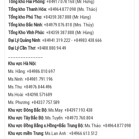
Tổng kho Hải Phòng:
+84
917.078.168 (Mr. Hưng)
Tổng kho Thanh Hóa:
+84
964.877.098 (Ms. Thảo)
Tổng kho Phú Thọ:
+84
359.387.888 (Mr. Hùng)
Tổng kho Bắc Ninh:
+84
979.076.818 (Mrs. Thủy)
Tổng Kho Vĩnh Phúc
:
+84359.387.888 (Mr. Hùng)
Đại Lý Quảng Ninh
:
+84
941.319.222 -
+84
983.438.666
Đại Lý Cần Thơ:
+84
88.880.94.49
______________
Khu vực Hà Nội:
Ms. Hằng:
+84
986.010.697
Ms.Ninh:
+84
981.791.196
Ms.Thu:
+84
976.844.496
Ms.Hoài: +84398.571689
Ms. Phương: +84337.757.589
Khu vực Đông Bắc Bộ:
Ms.May:
+84
397.193.438
Khu vực Tây Bắc Bộ:
Ms.Tuyến: +84973.760.804
Khu vực Đồng Bằng s.Hồng+Bắc Trung Bộ:
Ms.Thảo:
+84
964.877.098
Khu vực miền Trung:
Ms.Lan Anh :
+84
966.613.512