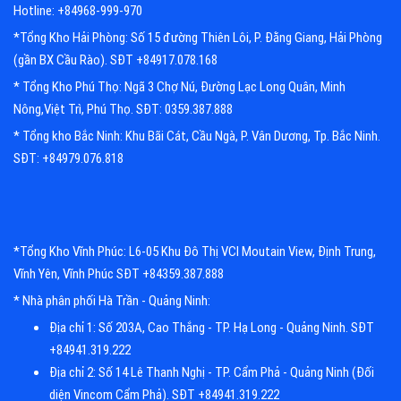
Hotline: +84968-999-970
*Tổng Kho Hải Phòng: Số 15 đường Thiên Lôi, P. Đằng Giang, Hải Phòng
(gần BX Cầu Rào). SĐT +84917.078.168
* Tổng Kho Phú Thọ: Ngã 3 Chợ Nú, Đường Lạc Long Quân, Minh
Nông,Việt Trì, Phú Thọ. SĐT: 0359.387.888
* Tổng kho Bắc Ninh: Khu Bãi Cát, Cầu Ngà, P. Vân Dương, Tp. Bắc Ninh.
SĐT: +84979.076.818
*Tổng Kho Vĩnh Phúc: L6-05 Khu Đô Thị VCI Moutain View, Định Trung,
Vĩnh Yên, Vĩnh Phúc SĐT +84359.387.888
* Nhà phân phối Hà Trần - Quảng Ninh:
Địa chỉ 1: Số 203A, Cao Thắng - TP. Hạ Long - Quảng Ninh. SĐT
+84941.319.222
Địa chỉ 2: Số 14 Lê Thanh Nghị - TP. Cẩm Phả - Quảng Ninh (Đối
diện Vincom Cẩm Phả). SĐT +84941.319.222