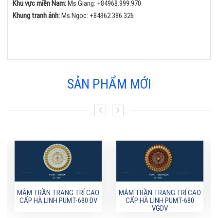
Khu vực miền Nam:
Ms.Giang:
+84
968.999.970
Khung tranh ảnh:
Ms.Ngọc:
+84
962.386.326
SẢN PHẨM MỚI
MÂM TRẦN TRANG TRÍ CAO
MÂM TRẦN TRANG TRÍ CAO
CẤP HÀ LINH PUMT-680 DV
CẤP HÀ LINH PUMT-680
VGDV