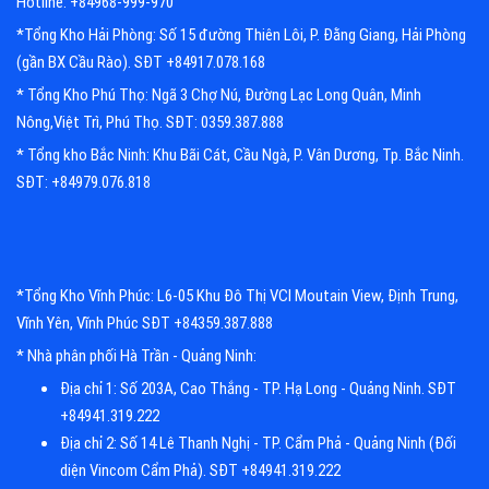
Hotline: +84968-999-970
*Tổng Kho Hải Phòng: Số 15 đường Thiên Lôi, P. Đằng Giang, Hải Phòng
(gần BX Cầu Rào). SĐT +84917.078.168
* Tổng Kho Phú Thọ: Ngã 3 Chợ Nú, Đường Lạc Long Quân, Minh
Nông,Việt Trì, Phú Thọ. SĐT: 0359.387.888
* Tổng kho Bắc Ninh: Khu Bãi Cát, Cầu Ngà, P. Vân Dương, Tp. Bắc Ninh.
SĐT: +84979.076.818
*Tổng Kho Vĩnh Phúc: L6-05 Khu Đô Thị VCI Moutain View, Định Trung,
Vĩnh Yên, Vĩnh Phúc SĐT +84359.387.888
* Nhà phân phối Hà Trần - Quảng Ninh:
Địa chỉ 1: Số 203A, Cao Thắng - TP. Hạ Long - Quảng Ninh. SĐT
+84941.319.222
Địa chỉ 2: Số 14 Lê Thanh Nghị - TP. Cẩm Phả - Quảng Ninh (Đối
diện Vincom Cẩm Phả). SĐT +84941.319.222