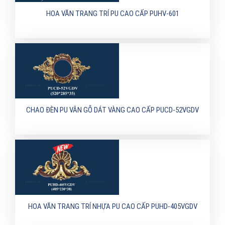
HOA VĂN TRANG TRÍ PU CAO CẤP PUHV-601
CHAO ĐÈN PU VÂN GỖ DÁT VÀNG CAO CẤP PUCD-52VGDV
HOA VĂN TRANG TRÍ NHỰA PU CAO CẤP PUHD-405VGDV