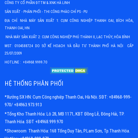
CÔNG TY CỔ PHẦN ĐTTM & XNK HÀ LINH
SẢN XUẤT - PHÂN PHỐI - THI CÔNG PHÀO CHỈ PS - PU
ĐỊA CHỈ: NHÀ MÁY SẢN XUẤT 1: CỤM CÔNG NGHIỆP THANH OAI, BÍCH HÒA,
THANH OAI, HN
NHÀ MÁY SẢN XUẤT 2: CỤM CÔNG NGHIỆP PHÚ THÀNH II, LẠC THỦY, HÒA BÌNH
MST: 0104588724 DO SỞ KẾ HOẠCH VÀ ĐẦU TƯ THÀNH PHỐ HÀ NỘI CẤP
25/07/2009
HOTLINE : +84968.9999.70
HỆ THỐNG PHÂN PHỐI
*Xưởng SX HN: Cụm Công nghiệp Thanh Oai, Hà Nội. SĐT: +84968-999-
970/ +84963.973.913
*Tổng Kho Thanh Hóa: Lô 28, MB 1171, KBT Đồng Lễ, Đông Hải, TP.
Thanh Hóa. SĐT +84968.999.970
*Showroom Thanh Hóa: 168 Tống Duy Tân, P.Lam Sơn, Tp.Thanh Hóa.