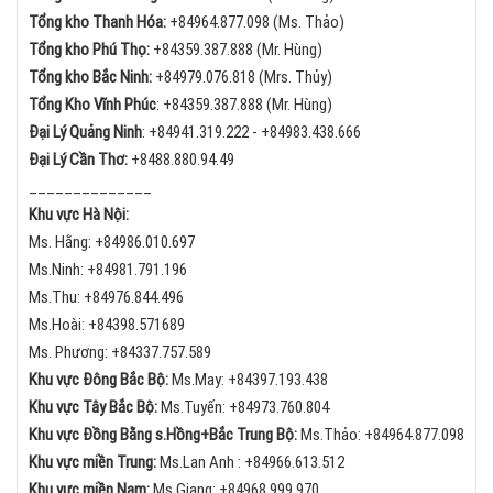
Tổng kho Thanh Hóa:
+84
964.877.098 (Ms. Thảo)
Tổng kho Phú Thọ:
+84
359.387.888 (Mr. Hùng)
Tổng kho Bắc Ninh:
+84
979.076.818 (Mrs. Thủy)
Tổng Kho Vĩnh Phúc
:
+84359.387.888 (Mr. Hùng)
Đại Lý Quảng Ninh
:
+84
941.319.222 -
+84
983.438.666
Đại Lý Cần Thơ:
+84
88.880.94.49
______________
Khu vực Hà Nội:
Ms. Hằng:
+84
986.010.697
Ms.Ninh:
+84
981.791.196
Ms.Thu:
+84
976.844.496
Ms.Hoài: +84398.571689
Ms. Phương: +84337.757.589
Khu vực Đông Bắc Bộ:
Ms.May:
+84
397.193.438
Khu vực Tây Bắc Bộ:
Ms.Tuyến: +84973.760.804
Khu vực Đồng Bằng s.Hồng+Bắc Trung Bộ:
Ms.Thảo:
+84
964.877.098
Khu vực miền Trung:
Ms.Lan Anh :
+84
966.613.512
Khu vực miền Nam:
Ms.Giang:
+84
968.999.970