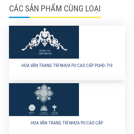
CÁC SẢN PHẨM CÙNG LOẠI
HOA VĂN TRANG TRÍ NHỰA PU CAO CẤP PUHD-710
HOA VĂN TRANG TRÍ NHỰA PU CAO CẤP