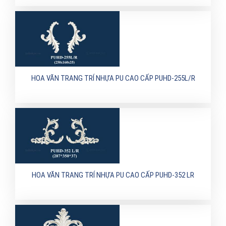
HOA VĂN TRANG TRÍ NHỰA PU CAO CẤP PUHD-255L/R
HOA VĂN TRANG TRÍ NHỰA PU CAO CẤP PUHD-352 LR