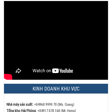
KINH DOANH KHU VỰC
Nhà máy sản xuất:
+84968.9999.70 (Ms. Giang)
Tổng kho Hải Phòng:
+84
917.078.168 (Mr. Hưng)