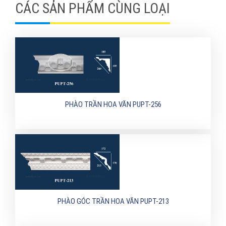
CÁC SẢN PHẨM CÙNG LOẠI
PHÀO TRẦN HOA VĂN PUPT-256
PHÀO GÓC TRẦN HOA VĂN PUPT-213