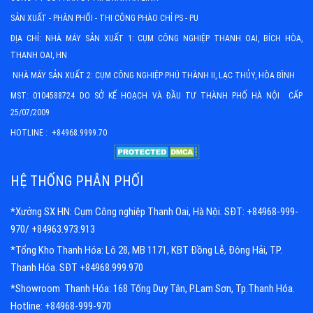
SẢN XUẤT - PHÂN PHỐI - THI CÔNG PHÀO CHỈ PS - PU
ĐỊA CHỈ: NHÀ MÁY SẢN XUẤT 1: CỤM CÔNG NGHIỆP THANH OAI, BÍCH HÒA,
THANH OAI, HN
NHÀ MÁY SẢN XUẤT 2: CỤM CÔNG NGHIỆP PHÚ THÀNH II, LẠC THỦY, HÒA BÌNH
MST: 0104588724 DO SỞ KẾ HOẠCH VÀ ĐẦU TƯ THÀNH PHỐ HÀ NỘI CẤP
25/07/2009
HOTLINE : +84968.9999.70
HỆ THỐNG PHÂN PHỐI
*Xưởng SX HN: Cụm Công nghiệp Thanh Oai, Hà Nội. SĐT: +84968-999-
970/ +84963.973.913
*Tổng Kho Thanh Hóa: Lô 28, MB 1171, KBT Đồng Lễ, Đông Hải, TP.
Thanh Hóa. SĐT +84968.999.970
*Showroom Thanh Hóa: 168 Tống Duy Tân, P.Lam Sơn, Tp.Thanh Hóa.
Hotline: +84968-999-970