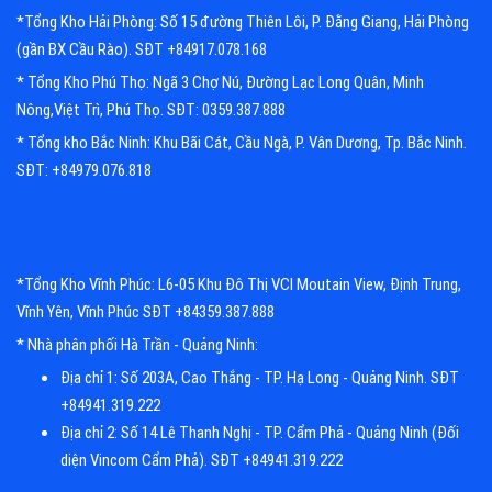
*Tổng Kho Hải Phòng: Số 15 đường Thiên Lôi, P. Đằng Giang, Hải Phòng
(gần BX Cầu Rào). SĐT +84917.078.168
* Tổng Kho Phú Thọ: Ngã 3 Chợ Nú, Đường Lạc Long Quân, Minh
Nông,Việt Trì, Phú Thọ. SĐT: 0359.387.888
* Tổng kho Bắc Ninh: Khu Bãi Cát, Cầu Ngà, P. Vân Dương, Tp. Bắc Ninh.
SĐT: +84979.076.818
*Tổng Kho Vĩnh Phúc: L6-05 Khu Đô Thị VCI Moutain View, Định Trung,
Vĩnh Yên, Vĩnh Phúc SĐT +84359.387.888
* Nhà phân phối Hà Trần - Quảng Ninh:
Địa chỉ 1: Số 203A, Cao Thắng - TP. Hạ Long - Quảng Ninh. SĐT
+84941.319.222
Địa chỉ 2: Số 14 Lê Thanh Nghị - TP. Cẩm Phả - Quảng Ninh (Đối
diện Vincom Cẩm Phả). SĐT +84941.319.222