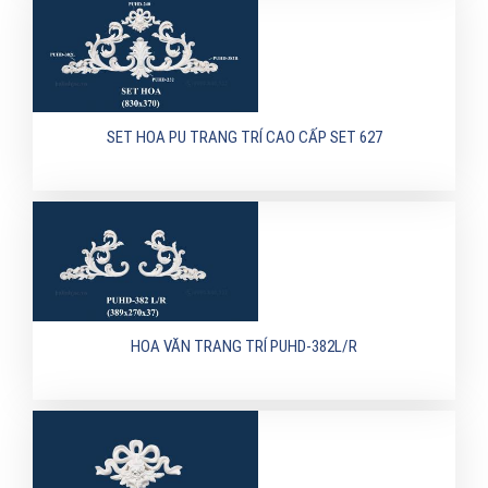
SET HOA PU TRANG TRÍ CAO CẤP SET 627
HOA VĂN TRANG TRÍ PUHD-382L/R