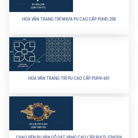
HOA VĂN TRANG TRÍ NHỰA PU CAO CẤP PUHD-238
HOA VĂN TRANG TRÍ PU CAO CẤP PUHV-601
CHAO ĐÈN PU VÂN GỖ DÁT VÀNG CAO CẤP PUCD-52VGDV