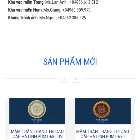
Khu vực miền Trung:
Ms.Lan Anh :
+84
966.613.512
Khu vực miền Nam:
Ms.Giang:
+84
968.999.970
Khung tranh ảnh:
Ms.Ngọc:
+84
962.386.326
SẢN PHẨM MỚI
MÂM TRẦN TRANG TRÍ CAO
MÂM TRẦN TRANG TRÍ CAO
CẤP HÀ LINH PUMT-680 DV
CẤP HÀ LINH PUMT-680