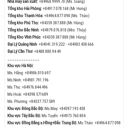
Nhà máy sản xuất:
+84968.9999.70 (Ms. Giang)
Tổng kho Hải Phòng:
+84
917.078.168 (Mr. Hưng)
Tổng kho Thanh Hóa:
+84
964.877.098 (Ms. Thảo)
Tổng kho Phú Thọ:
+84
359.387.888 (Mr. Hùng)
Tổng kho Bắc Ninh:
+84
979.076.818 (Mrs. Thủy)
Tổng Kho Vĩnh Phúc
:
+84359.387.888 (Mr. Hùng)
Đại Lý Quảng Ninh
:
+84
941.319.222 -
+84
983.438.666
Đại Lý Cần Thơ:
+84
88.880.94.49
______________
Khu vực Hà Nội:
Ms. Hằng:
+84
986.010.697
Ms.Ninh:
+84
981.791.196
Ms.Thu:
+84
976.844.496
Ms.Hoài: +84398.571689
Ms. Phương: +84337.757.589
Khu vực Đông Bắc Bộ:
Ms.May:
+84
397.193.438
Khu vực Tây Bắc Bộ:
Ms.Tuyến: +84973.760.804
Khu vực Đồng Bằng s.Hồng+Bắc Trung Bộ:
Ms.Thảo:
+84
964.877.098