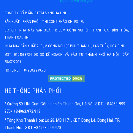
CÔNG TY CỔ PHẦN ĐTTM & XNK HÀ LINH
SẢN XUẤT - PHÂN PHỐI - THI CÔNG PHÀO CHỈ PS - PU
ĐỊA CHỈ: NHÀ MÁY SẢN XUẤT 1: CỤM CÔNG NGHIỆP THANH OAI, BÍCH HÒA,
THANH OAI, HN
NHÀ MÁY SẢN XUẤT 2: CỤM CÔNG NGHIỆP PHÚ THÀNH II, LẠC THỦY, HÒA BÌNH
MST: 0104588724 DO SỞ KẾ HOẠCH VÀ ĐẦU TƯ THÀNH PHỐ HÀ NỘI CẤP
25/07/2009
HOTLINE : +84968.9999.70
HỆ THỐNG PHÂN PHỐI
*Xưởng SX HN: Cụm Công nghiệp Thanh Oai, Hà Nội. SĐT: +84968-999-
970/ +84963.973.913
*Tổng Kho Thanh Hóa: Lô 28, MB 1171, KBT Đồng Lễ, Đông Hải, TP.
Thanh Hóa. SĐT +84968.999.970