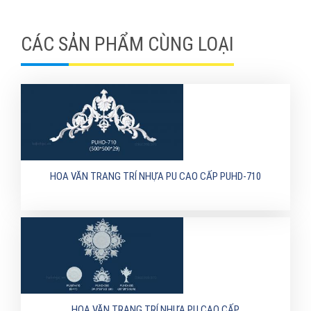
CÁC SẢN PHẨM CÙNG LOẠI
HOA VĂN TRANG TRÍ NHỰA PU CAO CẤP PUHD-710
HOA VĂN TRANG TRÍ NHỰA PU CAO CẤP