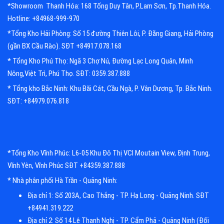
*Showroom Thanh Hóa: 168 Tống Duy Tân, P.Lam Sơn, Tp.Thanh Hóa.
Hotline: +84968-999-970
*Tổng Kho Hải Phòng: Số 15 đường Thiên Lôi, P. Đằng Giang, Hải Phòng
(gần BX Cầu Rào). SĐT +84917.078.168
* Tổng Kho Phú Thọ: Ngã 3 Chợ Nú, Đường Lạc Long Quân, Minh
Nông,Việt Trì, Phú Thọ. SĐT: 0359.387.888
* Tổng kho Bắc Ninh: Khu Bãi Cát, Cầu Ngà, P. Vân Dương, Tp. Bắc Ninh.
SĐT: +84979.076.818
*Tổng Kho Vĩnh Phúc: L6-05 Khu Đô Thị VCI Moutain View, Định Trung,
Vĩnh Yên, Vĩnh Phúc SĐT +84359.387.888
* Nhà phân phối Hà Trần - Quảng Ninh:
Địa chỉ 1: Số 203A, Cao Thắng - TP. Hạ Long - Quảng Ninh. SĐT
+84941.319.222
Địa chỉ 2: Số 14 Lê Thanh Nghị - TP. Cẩm Phả - Quảng Ninh (Đối