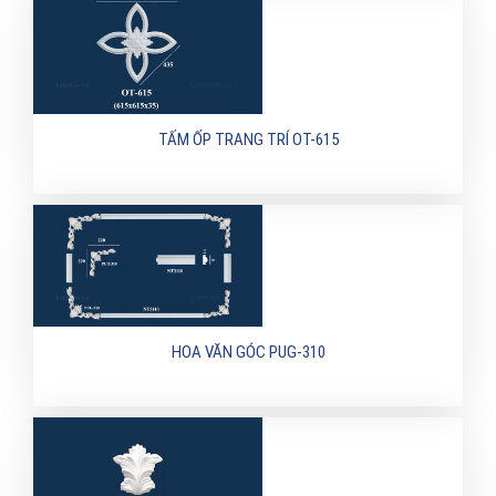
TẤM ỐP TRANG TRÍ OT-615
HOA VĂN GÓC PUG-310