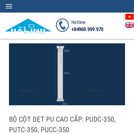
Toggle
navigation
Hotline
+84968.999.970
BỘ CỘT DẸT PU CAO CẤP: PUDC-350,
PUTC-350, PUCC-350