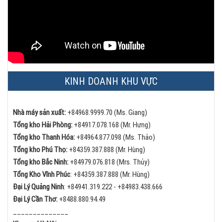
KINH DOANH KHU VỰC
Nhà máy sản xuất:
+84968.9999.70 (Ms. Giang)
Tổng kho Hải Phòng:
+84
917.078.168 (Mr. Hưng)
Tổng kho Thanh Hóa:
+84
964.877.098 (Ms. Thảo)
Tổng kho Phú Thọ:
+84
359.387.888 (Mr. Hùng)
Tổng kho Bắc Ninh:
+84
979.076.818 (Mrs. Thủy)
Tổng Kho Vĩnh Phúc
:
+84359.387.888 (Mr. Hùng)
Đại Lý Quảng Ninh
:
+84
941.319.222 -
+84
983.438.666
Đại Lý Cần Thơ:
+84
88.880.94.49
______________