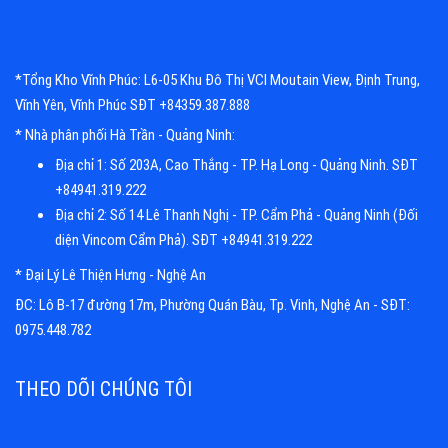
*Tổng Kho Vĩnh Phúc: L6-05 Khu Đô Thị VCI Moutain View, Định Trung,
Vĩnh Yên, Vĩnh Phúc SĐT +84359.387.888
* Nhà phân phối Hà Trần - Quảng Ninh:
Địa chỉ 1: Số 203A, Cao Thắng - TP. Hạ Long - Quảng Ninh. SĐT
+84941.319.222
Địa chỉ 2: Số 14 Lê Thanh Nghị - TP. Cẩm Phả - Quảng Ninh (Đối
diện Vincom Cẩm Phả). SĐT +84941.319.222
* Đại Lý Lê Thiện Hưng - Nghệ An
ĐC: Lô B-17 đường 17m, Phường Quán Bàu, Tp. Vinh, Nghệ An - SĐT:
0975.448.782
THEO DÕI CHÚNG TÔI