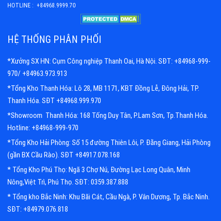
HOTLINE : +84968.9999.70
HỆ THỐNG PHÂN PHỐI
*Xưởng SX HN: Cụm Công nghiệp Thanh Oai, Hà Nội. SĐT: +84968-999-
970/ +84963.973.913
*Tổng Kho Thanh Hóa: Lô 28, MB 1171, KBT Đồng Lễ, Đông Hải, TP.
Thanh Hóa. SĐT +84968.999.970
*Showroom Thanh Hóa: 168 Tống Duy Tân, P.Lam Sơn, Tp.Thanh Hóa.
Hotline: +84968-999-970
*Tổng Kho Hải Phòng: Số 15 đường Thiên Lôi, P. Đằng Giang, Hải Phòng
(gần BX Cầu Rào). SĐT +84917.078.168
* Tổng Kho Phú Thọ: Ngã 3 Chợ Nú, Đường Lạc Long Quân, Minh
Nông,Việt Trì, Phú Thọ. SĐT: 0359.387.888
* Tổng kho Bắc Ninh: Khu Bãi Cát, Cầu Ngà, P. Vân Dương, Tp. Bắc Ninh.
SĐT: +84979.076.818