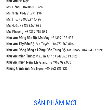
Khu vực Hà Nội:
Ms. Hằng:
+84
986.010.697
Ms.Ninh:
+84
981.791.196
Ms.Thu:
+84
976.844.496
Ms.Hoài: +84398.571689
Ms. Phương: +84337.757.589
Khu vực Đông Bắc Bộ:
Ms.May:
+84
397.193.438
Khu vực Tây Bắc Bộ:
Ms.Tuyến: +84973.760.804
Khu vực Đồng Bằng s.Hồng+Bắc Trung Bộ:
Ms.Thảo:
+84
964.877.098
Khu vực miền Trung:
Ms.Lan Anh :
+84
966.613.512
Khu vực miền Nam:
Ms.Giang:
+84
968.999.970
Khung tranh ảnh:
Ms.Ngọc:
+84
962.386.326
SẢN PHẨM MỚI