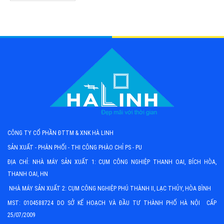
CÔNG TY CỔ PHẦN ĐTTM & XNK HÀ LINH
SẢN XUẤT - PHÂN PHỐI - THI CÔNG PHÀO CHỈ PS - PU
ĐỊA CHỈ: NHÀ MÁY SẢN XUẤT 1: CỤM CÔNG NGHIỆP THANH OAI, BÍCH HÒA,
THANH OAI, HN
NHÀ MÁY SẢN XUẤT 2: CỤM CÔNG NGHIỆP PHÚ THÀNH II, LẠC THỦY, HÒA BÌNH
MST: 0104588724 DO SỞ KẾ HOẠCH VÀ ĐẦU TƯ THÀNH PHỐ HÀ NỘI CẤP
25/07/2009