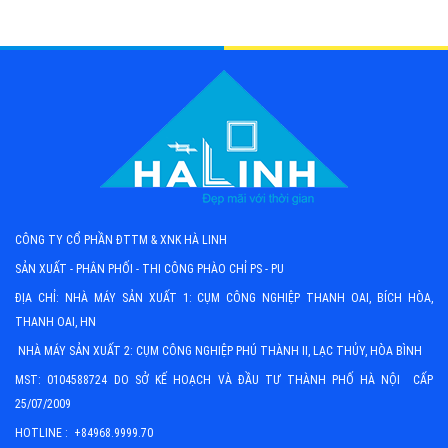
CÔNG TY CỔ PHẦN ĐTTM & XNK HÀ LINH
SẢN XUẤT - PHÂN PHỐI - THI CÔNG PHÀO CHỈ PS - PU
ĐỊA CHỈ: NHÀ MÁY SẢN XUẤT 1: CỤM CÔNG NGHIỆP THANH OAI, BÍCH HÒA,
THANH OAI, HN
NHÀ MÁY SẢN XUẤT 2: CỤM CÔNG NGHIỆP PHÚ THÀNH II, LẠC THỦY, HÒA BÌNH
MST: 0104588724 DO SỞ KẾ HOẠCH VÀ ĐẦU TƯ THÀNH PHỐ HÀ NỘI CẤP
25/07/2009
HOTLINE : +84968.9999.70