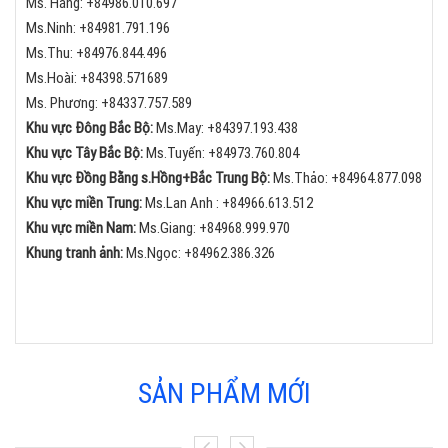
Ms. Hằng:
+84
986.010.697
Ms.Ninh:
+84
981.791.196
Ms.Thu:
+84
976.844.496
Ms.Hoài: +84398.571689
Ms. Phương: +84337.757.589
Khu vực Đông Bắc Bộ:
Ms.May:
+84
397.193.438
Khu vực Tây Bắc Bộ:
Ms.Tuyến: +84973.760.804
Khu vực Đồng Bằng s.Hồng+Bắc Trung Bộ:
Ms.Thảo:
+84
964.877.098
Khu vực miền Trung:
Ms.Lan Anh :
+84
966.613.512
Khu vực miền Nam:
Ms.Giang:
+84
968.999.970
Khung tranh ảnh:
Ms.Ngọc:
+84
962.386.326
SẢN PHẨM MỚI