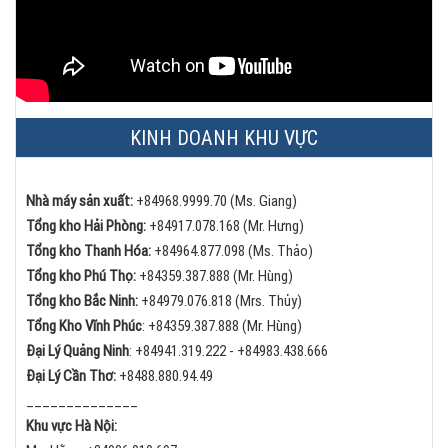
KINH DOANH KHU VỰC
Nhà máy sản xuất:
+84968.9999.70 (Ms. Giang)
Tổng kho Hải Phòng:
+84
917.078.168 (Mr. Hưng)
Tổng kho Thanh Hóa:
+84
964.877.098 (Ms. Thảo)
Tổng kho Phú Thọ:
+84
359.387.888 (Mr. Hùng)
Tổng kho Bắc Ninh:
+84
979.076.818 (Mrs. Thủy)
Tổng Kho Vĩnh Phúc
:
+84359.387.888 (Mr. Hùng)
Đại Lý Quảng Ninh
:
+84
941.319.222 -
+84
983.438.666
Đại Lý Cần Thơ:
+84
88.880.94.49
______________
Khu vực Hà Nội: