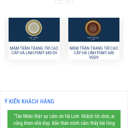
MÂM TRẦN TRANG TRÍ CAO
MÂM TRẦN TRANG TRÍ CAO
CẤP HÀ LINH PUMT-680 DV
CẤP HÀ LINH PUMT-680
VGDV
Ý KIẾN KHÁCH HÀNG
"Tân Nhàn thật sự cảm ơn Hà Linh. Khách tới chơi, ai
cũng khen nhà đẹp. Bản thân mình cảm thấy hài lòng