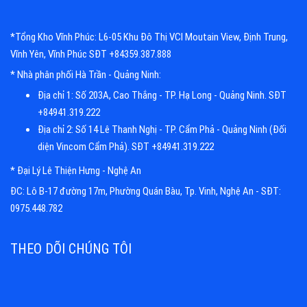
*Tổng Kho Vĩnh Phúc: L6-05 Khu Đô Thị VCI Moutain View, Định Trung,
Vĩnh Yên, Vĩnh Phúc SĐT +84359.387.888
* Nhà phân phối Hà Trần - Quảng Ninh:
Địa chỉ 1: Số 203A, Cao Thắng - TP. Hạ Long - Quảng Ninh. SĐT
+84941.319.222
Địa chỉ 2: Số 14 Lê Thanh Nghị - TP. Cẩm Phả - Quảng Ninh (Đối
diện Vincom Cẩm Phả). SĐT +84941.319.222
* Đại Lý Lê Thiện Hưng - Nghệ An
ĐC: Lô B-17 đường 17m, Phường Quán Bàu, Tp. Vinh, Nghệ An - SĐT:
0975.448.782
THEO DÕI CHÚNG TÔI