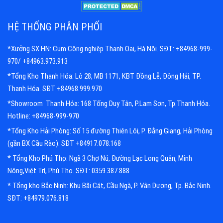
HỆ THỐNG PHÂN PHỐI
*Xưởng SX HN: Cụm Công nghiệp Thanh Oai, Hà Nội. SĐT: +84968-999-
970/ +84963.973.913
*Tổng Kho Thanh Hóa: Lô 28, MB 1171, KBT Đồng Lễ, Đông Hải, TP.
Thanh Hóa. SĐT +84968.999.970
*Showroom Thanh Hóa: 168 Tống Duy Tân, P.Lam Sơn, Tp.Thanh Hóa.
Hotline: +84968-999-970
*Tổng Kho Hải Phòng: Số 15 đường Thiên Lôi, P. Đằng Giang, Hải Phòng
(gần BX Cầu Rào). SĐT +84917.078.168
* Tổng Kho Phú Thọ: Ngã 3 Chợ Nú, Đường Lạc Long Quân, Minh
Nông,Việt Trì, Phú Thọ. SĐT: 0359.387.888
* Tổng kho Bắc Ninh: Khu Bãi Cát, Cầu Ngà, P. Vân Dương, Tp. Bắc Ninh.
SĐT: +84979.076.818