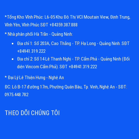
*Tổng Kho Vĩnh Phúc: L6-05 Khu Đô Thị VCI Moutain View, Định Trung,
Vĩnh Yên, Vĩnh Phúc SĐT +84359.387.888
* Nhà phân phối Hà Trần - Quảng Ninh:
Địa chỉ 1: Số 203A, Cao Thắng - TP. Hạ Long - Quảng Ninh. SĐT
+84941.319.222
Địa chỉ 2: Số 14 Lê Thanh Nghị - TP. Cẩm Phả - Quảng Ninh (Đối
diện Vincom Cẩm Phả). SĐT +84941.319.222
* Đại Lý Lê Thiện Hưng - Nghệ An
ĐC: Lô B-17 đường 17m, Phường Quán Bàu, Tp. Vinh, Nghệ An - SĐT:
0975.448.782
THEO DÕI CHÚNG TÔI