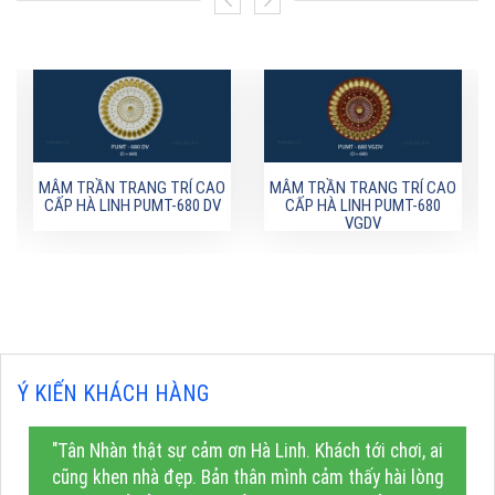
MÂM TRẦN TRANG TRÍ CAO
MÂM TRẦN TRANG TRÍ CAO
CẤP HÀ LINH PUMT-680 DV
CẤP HÀ LINH PUMT-680
VGDV
Ý KIẾN KHÁCH HÀNG
"Tân Nhàn thật sự cảm ơn Hà Linh. Khách tới chơi, ai
cũng khen nhà đẹp. Bản thân mình cảm thấy hài lòng