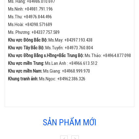
Ms. Hằng:
+84
986.010.697
Ms.Ninh:
+84
981.791.196
Ms.Thu:
+84
976.844.496
Ms.Hoài: +84398.571689
Ms. Phương: +84337.757.589
Khu vực Đông Bắc Bộ:
Ms.May:
+84
397.193.438
Khu vực Tây Bắc Bộ:
Ms.Tuyến: +84973.760.804
Khu vực Đồng Bằng s.Hồng+Bắc Trung Bộ:
Ms.Thảo:
+84
964.877.098
Khu vực miền Trung:
Ms.Lan Anh :
+84
966.613.512
Khu vực miền Nam:
Ms.Giang:
+84
968.999.970
Khung tranh ảnh:
Ms.Ngọc:
+84
962.386.326
SẢN PHẨM MỚI