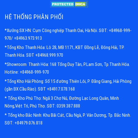
HỆ THỐNG PHÂN PHỐI
*Xưởng SX HN: Cụm Công nghiệp Thanh Oai, Hà Nội. SĐT: +84968-999-
970/ +84963.973.913
*Tổng Kho Thanh Hóa: Lô 28, MB 1171, KBT Đồng Lễ, Đông Hải, TP.
Thanh Hóa. SĐT +84968.999.970
*Showroom Thanh Hóa: 168 Tống Duy Tân, P.Lam Sơn, Tp.Thanh Hóa.
Hotline: +84968-999-970
*Tổng Kho Hải Phòng: Số 15 đường Thiên Lôi, P. Đằng Giang, Hải Phòng
(gần BX Cầu Rào). SĐT +84917.078.168
* Tổng Kho Phú Thọ: Ngã 3 Chợ Nú, Đường Lạc Long Quân, Minh
Nông,Việt Trì, Phú Thọ. SĐT: 0359.387.888
* Tổng kho Bắc Ninh: Khu Bãi Cát, Cầu Ngà, P. Vân Dương, Tp. Bắc Ninh.
SĐT: +84979.076.818