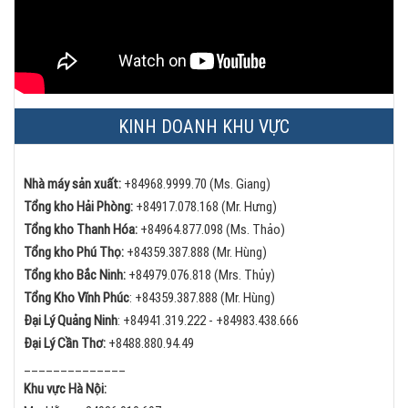
KINH DOANH KHU VỰC
Nhà máy sản xuất:
+84968.9999.70 (Ms. Giang)
Tổng kho Hải Phòng:
+84
917.078.168 (Mr. Hưng)
Tổng kho Thanh Hóa:
+84
964.877.098 (Ms. Thảo)
Tổng kho Phú Thọ:
+84
359.387.888 (Mr. Hùng)
Tổng kho Bắc Ninh:
+84
979.076.818 (Mrs. Thủy)
Tổng Kho Vĩnh Phúc
:
+84359.387.888 (Mr. Hùng)
Đại Lý Quảng Ninh
:
+84
941.319.222 -
+84
983.438.666
Đại Lý Cần Thơ:
+84
88.880.94.49
______________
Khu vực Hà Nội: