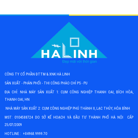
CÔNG TY CỔ PHẦN ĐTTM & XNK HÀ LINH
SẢN XUẤT - PHÂN PHỐI - THI CÔNG PHÀO CHỈ PS - PU
ĐỊA CHỈ: NHÀ MÁY SẢN XUẤT 1: CỤM CÔNG NGHIỆP THANH OAI, BÍCH HÒA,
THANH OAI, HN
NHÀ MÁY SẢN XUẤT 2: CỤM CÔNG NGHIỆP PHÚ THÀNH II, LẠC THỦY, HÒA BÌNH
MST: 0104588724 DO SỞ KẾ HOẠCH VÀ ĐẦU TƯ THÀNH PHỐ HÀ NỘI CẤP
25/07/2009
HOTLINE : +84968.9999.70