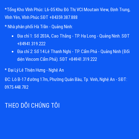
*Tổng Kho Vĩnh Phúc: L6-05 Khu Đô Thị VCI Moutain View, Định Trung,
Vĩnh Yên, Vĩnh Phúc SĐT +84359.387.888
* Nhà phân phối Hà Trần - Quảng Ninh:
Địa chỉ 1: Số 203A, Cao Thắng - TP. Hạ Long - Quảng Ninh. SĐT
+84941.319.222
Địa chỉ 2: Số 14 Lê Thanh Nghị - TP. Cẩm Phả - Quảng Ninh (Đối
diện Vincom Cẩm Phả). SĐT +84941.319.222
* Đại Lý Lê Thiện Hưng - Nghệ An
ĐC: Lô B-17 đường 17m, Phường Quán Bàu, Tp. Vinh, Nghệ An - SĐT:
0975.448.782
THEO DÕI CHÚNG TÔI