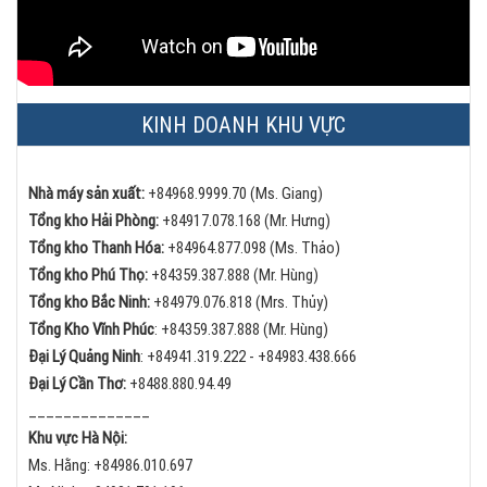
KINH DOANH KHU VỰC
Nhà máy sản xuất:
+84968.9999.70 (Ms. Giang)
Tổng kho Hải Phòng:
+84
917.078.168 (Mr. Hưng)
Tổng kho Thanh Hóa:
+84
964.877.098 (Ms. Thảo)
Tổng kho Phú Thọ:
+84
359.387.888 (Mr. Hùng)
Tổng kho Bắc Ninh:
+84
979.076.818 (Mrs. Thủy)
Tổng Kho Vĩnh Phúc
:
+84359.387.888 (Mr. Hùng)
Đại Lý Quảng Ninh
:
+84
941.319.222 -
+84
983.438.666
Đại Lý Cần Thơ:
+84
88.880.94.49
______________
Khu vực Hà Nội:
Ms. Hằng:
+84
986.010.697