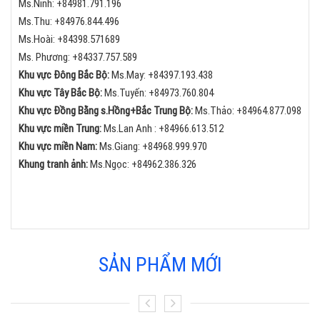
Ms.Ninh:
+84
981.791.196
Ms.Thu:
+84
976.844.496
Ms.Hoài: +84398.571689
Ms. Phương: +84337.757.589
Khu vực Đông Bắc Bộ:
Ms.May:
+84
397.193.438
Khu vực Tây Bắc Bộ:
Ms.Tuyến: +84973.760.804
Khu vực Đồng Bằng s.Hồng+Bắc Trung Bộ:
Ms.Thảo:
+84
964.877.098
Khu vực miền Trung:
Ms.Lan Anh :
+84
966.613.512
Khu vực miền Nam:
Ms.Giang:
+84
968.999.970
Khung tranh ảnh:
Ms.Ngọc:
+84
962.386.326
SẢN PHẨM MỚI