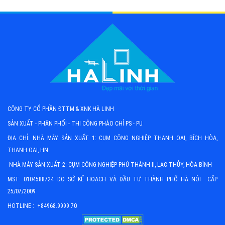
CÔNG TY CỔ PHẦN ĐTTM & XNK HÀ LINH
SẢN XUẤT - PHÂN PHỐI - THI CÔNG PHÀO CHỈ PS - PU
ĐỊA CHỈ: NHÀ MÁY SẢN XUẤT 1: CỤM CÔNG NGHIỆP THANH OAI, BÍCH HÒA,
THANH OAI, HN
NHÀ MÁY SẢN XUẤT 2: CỤM CÔNG NGHIỆP PHÚ THÀNH II, LẠC THỦY, HÒA BÌNH
MST: 0104588724 DO SỞ KẾ HOẠCH VÀ ĐẦU TƯ THÀNH PHỐ HÀ NỘI CẤP
25/07/2009
HOTLINE : +84968.9999.70