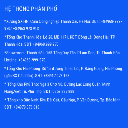
HỆ THỐNG PHÂN PHỐI
*Xưởng SX HN: Cụm Công nghiệp Thanh Oai, Hà Nội. SĐT: +84968-999-
970/ +84963.973.913
*Tổng Kho Thanh Hóa: Lô 28, MB 1171, KBT Đồng Lễ, Đông Hải, TP.
Thanh Hóa. SĐT +84968.999.970
*Showroom Thanh Hóa: 168 Tống Duy Tân, P.Lam Sơn, Tp.Thanh Hóa.
Hotline: +84968-999-970
*Tổng Kho Hải Phòng: Số 15 đường Thiên Lôi, P. Đằng Giang, Hải Phòng
(gần BX Cầu Rào). SĐT +84917.078.168
* Tổng Kho Phú Thọ: Ngã 3 Chợ Nú, Đường Lạc Long Quân, Minh
Nông,Việt Trì, Phú Thọ. SĐT: 0359.387.888
* Tổng kho Bắc Ninh: Khu Bãi Cát, Cầu Ngà, P. Vân Dương, Tp. Bắc Ninh.
SĐT: +84979.076.818