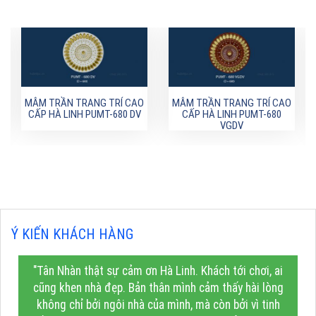
MÂM TRẦN TRANG TRÍ CAO
MÂM TRẦN TRANG TRÍ CAO
CẤP HÀ LINH PUMT-680 DV
CẤP HÀ LINH PUMT-680
VGDV
Ý KIẾN KHÁCH HÀNG
"Tân Nhàn thật sự cảm ơn Hà Linh. Khách tới chơi, ai
cũng khen nhà đẹp. Bản thân mình cảm thấy hài lòng
không chỉ bởi ngôi nhà của mình, mà còn bởi vì tinh