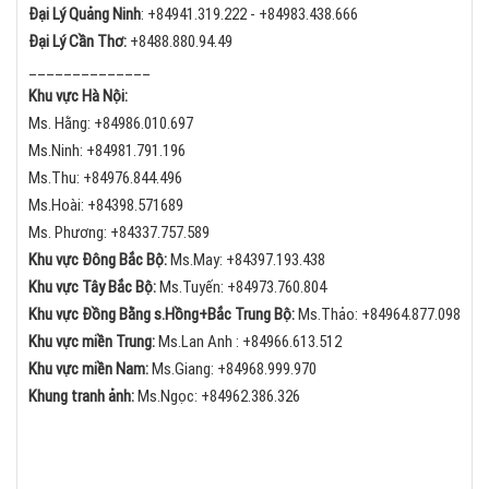
Đại Lý Quảng Ninh
:
+84
941.319.222 -
+84
983.438.666
Đại Lý Cần Thơ:
+84
88.880.94.49
______________
Khu vực Hà Nội:
Ms. Hằng:
+84
986.010.697
Ms.Ninh:
+84
981.791.196
Ms.Thu:
+84
976.844.496
Ms.Hoài: +84398.571689
Ms. Phương: +84337.757.589
Khu vực Đông Bắc Bộ:
Ms.May:
+84
397.193.438
Khu vực Tây Bắc Bộ:
Ms.Tuyến: +84973.760.804
Khu vực Đồng Bằng s.Hồng+Bắc Trung Bộ:
Ms.Thảo:
+84
964.877.098
Khu vực miền Trung:
Ms.Lan Anh :
+84
966.613.512
Khu vực miền Nam:
Ms.Giang:
+84
968.999.970
Khung tranh ảnh:
Ms.Ngọc:
+84
962.386.326