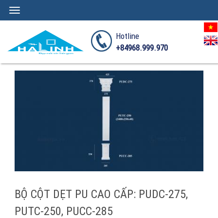
Toggle
navigation
Hotline
+84968.999.970
BỘ CỘT DẸT PU CAO CẤP: PUDC-275,
PUTC-250, PUCC-285