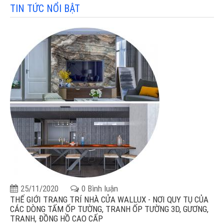
TIN TỨC NỔI BẬT
25/11/2020
0 Bình luận
THẾ GIỚI TRANG TRÍ NHÀ CỬA WALLUX - NƠI QUY TỤ CỦA
CÁC DÒNG TẤM ỐP TƯỜNG, TRANH ỐP TƯỜNG 3D, GƯƠNG,
TRANH, ĐỒNG HỒ CAO CẤP