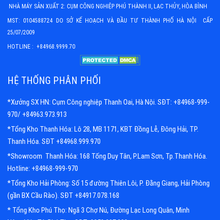
NHÀ MÁY SẢN XUẤT 2: CỤM CÔNG NGHIỆP PHÚ THÀNH II, LẠC THỦY, HÒA BÌNH
MST: 0104588724 DO SỞ KẾ HOẠCH VÀ ĐẦU TƯ THÀNH PHỐ HÀ NỘI CẤP
25/07/2009
HOTLINE : +84968.9999.70
HỆ THỐNG PHÂN PHỐI
*Xưởng SX HN: Cụm Công nghiệp Thanh Oai, Hà Nội. SĐT: +84968-999-
970/ +84963.973.913
*Tổng Kho Thanh Hóa: Lô 28, MB 1171, KBT Đồng Lễ, Đông Hải, TP.
Thanh Hóa. SĐT +84968.999.970
*Showroom Thanh Hóa: 168 Tống Duy Tân, P.Lam Sơn, Tp.Thanh Hóa.
Hotline: +84968-999-970
*Tổng Kho Hải Phòng: Số 15 đường Thiên Lôi, P. Đằng Giang, Hải Phòng
(gần BX Cầu Rào). SĐT +84917.078.168
* Tổng Kho Phú Thọ: Ngã 3 Chợ Nú, Đường Lạc Long Quân, Minh