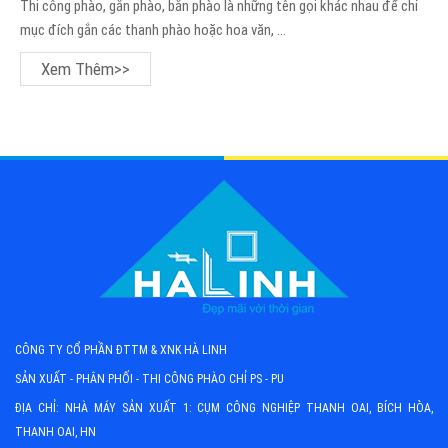
Thi công phào, gắn phào, bắn phào là những tên gọi khác nhau để chỉ
mục đích gắn các thanh phào hoặc hoa văn, ...
Xem Thêm>>
CÔNG TY CỔ PHẦN ĐTTM & XNK HÀ LINH
SẢN XUẤT - PHÂN PHỐI - THI CÔNG PHÀO CHỈ PS - PU
ĐỊA CHỈ: NHÀ MÁY SẢN XUẤT 1: CỤM CÔNG NGHIỆP THANH OAI, BÍCH HÒA,
THANH OAI, HN