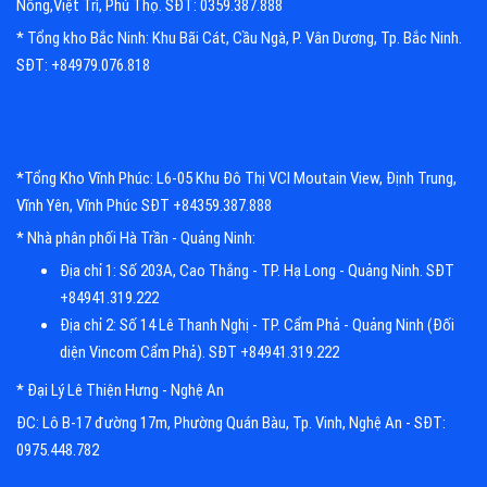
Nông,Việt Trì, Phú Thọ. SĐT: 0359.387.888
* Tổng kho Bắc Ninh: Khu Bãi Cát, Cầu Ngà, P. Vân Dương, Tp. Bắc Ninh.
SĐT: +84979.076.818
*Tổng Kho Vĩnh Phúc: L6-05 Khu Đô Thị VCI Moutain View, Định Trung,
Vĩnh Yên, Vĩnh Phúc SĐT +84359.387.888
* Nhà phân phối Hà Trần - Quảng Ninh:
Địa chỉ 1: Số 203A, Cao Thắng - TP. Hạ Long - Quảng Ninh. SĐT
+84941.319.222
Địa chỉ 2: Số 14 Lê Thanh Nghị - TP. Cẩm Phả - Quảng Ninh (Đối
diện Vincom Cẩm Phả). SĐT +84941.319.222
* Đại Lý Lê Thiện Hưng - Nghệ An
ĐC: Lô B-17 đường 17m, Phường Quán Bàu, Tp. Vinh, Nghệ An - SĐT:
0975.448.782