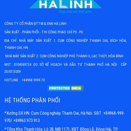
CÔNG TY CỔ PHẦN ĐTTM & XNK HÀ LINH
SẢN XUẤT - PHÂN PHỐI - THI CÔNG PHÀO CHỈ PS - PU
ĐỊA CHỈ: NHÀ MÁY SẢN XUẤT 1: CỤM CÔNG NGHIỆP THANH OAI, BÍCH HÒA,
THANH OAI, HN
NHÀ MÁY SẢN XUẤT 2: CỤM CÔNG NGHIỆP PHÚ THÀNH II, LẠC THỦY, HÒA BÌNH
MST: 0104588724 DO SỞ KẾ HOẠCH VÀ ĐẦU TƯ THÀNH PHỐ HÀ NỘI CẤP
25/07/2009
HOTLINE : +84968.9999.70
HỆ THỐNG PHÂN PHỐI
*Xưởng SX HN: Cụm Công nghiệp Thanh Oai, Hà Nội. SĐT: +84968-999-
970/ +84963.973.913
*Tổng Kho Thanh Hóa: Lô 28, MB 1171, KBT Đồng Lễ, Đông Hải, TP.