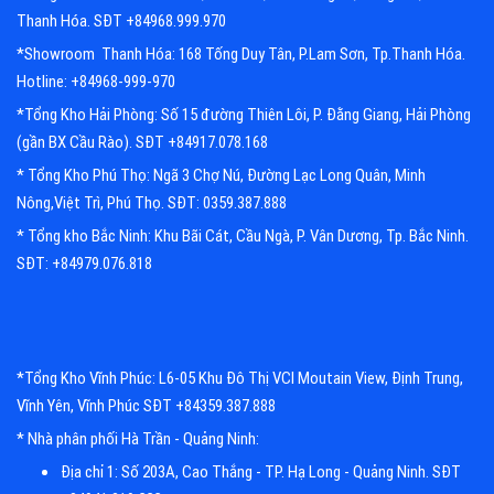
Thanh Hóa. SĐT +84968.999.970
*Showroom Thanh Hóa: 168 Tống Duy Tân, P.Lam Sơn, Tp.Thanh Hóa.
Hotline: +84968-999-970
*Tổng Kho Hải Phòng: Số 15 đường Thiên Lôi, P. Đằng Giang, Hải Phòng
(gần BX Cầu Rào). SĐT +84917.078.168
* Tổng Kho Phú Thọ: Ngã 3 Chợ Nú, Đường Lạc Long Quân, Minh
Nông,Việt Trì, Phú Thọ. SĐT: 0359.387.888
* Tổng kho Bắc Ninh: Khu Bãi Cát, Cầu Ngà, P. Vân Dương, Tp. Bắc Ninh.
SĐT: +84979.076.818
*Tổng Kho Vĩnh Phúc: L6-05 Khu Đô Thị VCI Moutain View, Định Trung,
Vĩnh Yên, Vĩnh Phúc SĐT +84359.387.888
* Nhà phân phối Hà Trần - Quảng Ninh:
Địa chỉ 1: Số 203A, Cao Thắng - TP. Hạ Long - Quảng Ninh. SĐT