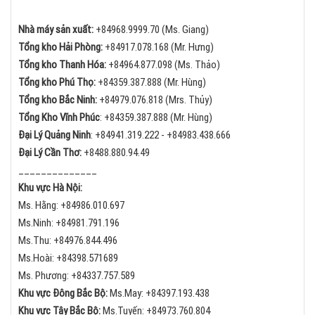
Nhà máy sản xuất:
+84968.9999.70 (Ms. Giang)
Tổng kho Hải Phòng:
+84
917.078.168 (Mr. Hưng)
Tổng kho Thanh Hóa:
+84
964.877.098 (Ms. Thảo)
Tổng kho Phú Thọ:
+84
359.387.888 (Mr. Hùng)
Tổng kho Bắc Ninh:
+84
979.076.818 (Mrs. Thủy)
Tổng Kho Vĩnh Phúc
:
+84359.387.888 (Mr. Hùng)
Đại Lý Quảng Ninh
:
+84
941.319.222 -
+84
983.438.666
Đại Lý Cần Thơ:
+84
88.880.94.49
______________
Khu vực Hà Nội:
Ms. Hằng:
+84
986.010.697
Ms.Ninh:
+84
981.791.196
Ms.Thu:
+84
976.844.496
Ms.Hoài: +84398.571689
Ms. Phương: +84337.757.589
Khu vực Đông Bắc Bộ:
Ms.May:
+84
397.193.438
Khu vực Tây Bắc Bộ:
Ms.Tuyến: +84973.760.804