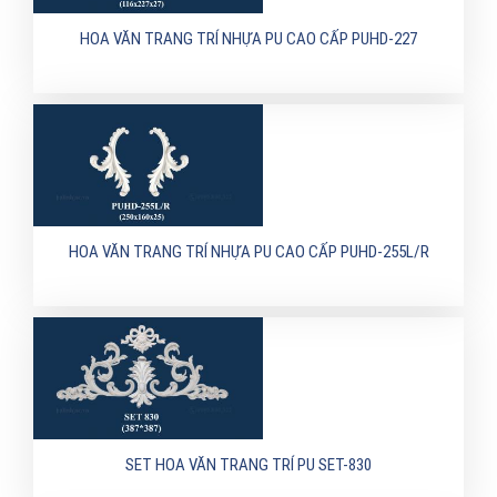
HOA VĂN TRANG TRÍ NHỰA PU CAO CẤP PUHD-227
HOA VĂN TRANG TRÍ NHỰA PU CAO CẤP PUHD-255L/R
SET HOA VĂN TRANG TRÍ PU SET-830