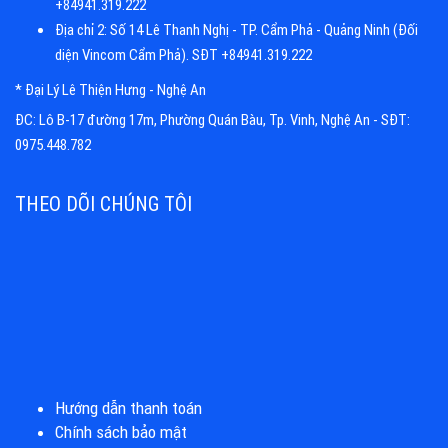
+84941.319.222
Địa chỉ 2: Số 14 Lê Thanh Nghị - TP. Cẩm Phả - Quảng Ninh (Đối
diện Vincom Cẩm Phả). SĐT +84941.319.222
* Đại Lý Lê Thiện Hưng - Nghệ An
ĐC: Lô B-17 đường 17m, Phường Quán Bàu, Tp. Vinh, Nghệ An - SĐT:
0975.448.782
THEO DÕI CHÚNG TÔI
Hướng dẫn thanh toán
Chính sách bảo mật