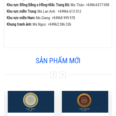
Khu vực Đồng Bằng s.Hồng+Bắc Trung Bộ:
Ms.Thảo:
+84
964.877.098
Khu vực miền Trung:
Ms.Lan Anh :
+84
966.613.512
Khu vực miền Nam:
Ms.Giang:
+84
968.999.970
Khung tranh ảnh:
Ms.Ngọc:
+84
962.386.326
SẢN PHẨM MỚI