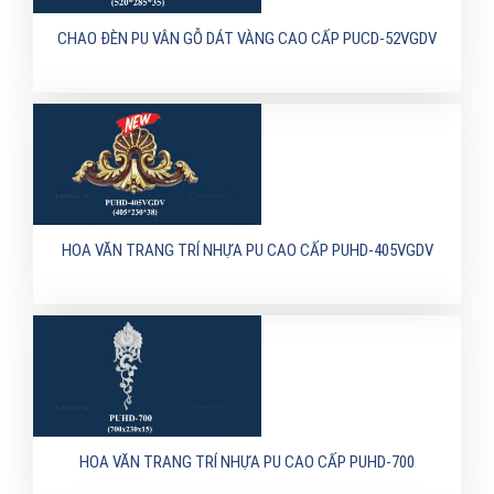
CHAO ĐÈN PU VÂN GỖ DÁT VÀNG CAO CẤP PUCD-52VGDV
HOA VĂN TRANG TRÍ NHỰA PU CAO CẤP PUHD-405VGDV
HOA VĂN TRANG TRÍ NHỰA PU CAO CẤP PUHD-700