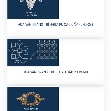
HOA VĂN TRANG TRÍ NHỰA PU CAO CẤP PUHD-238
HOA VĂN TRANG TRÍ PU CAO CẤP PUHV-601